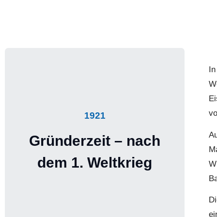
In
Wo
Ei
vo
1921
Au
Gründerzeit – nach
Ma
dem 1. Weltkrieg
Wi
Ba
Di
ei