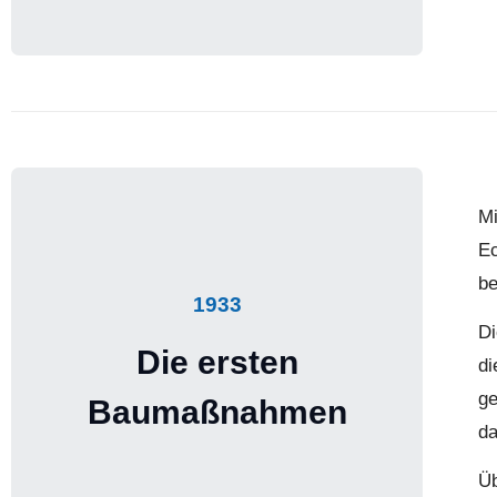
Mi
Ec
b
1933
Di
Die ersten
di
ge
Baumaßnahmen
da
Üb