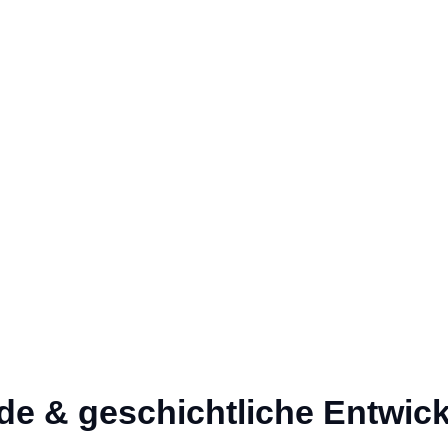
HOME
ÜBER UNS
MIETWOHNUNGEN
FREMD
Geschichte
de & geschichtliche Entwic